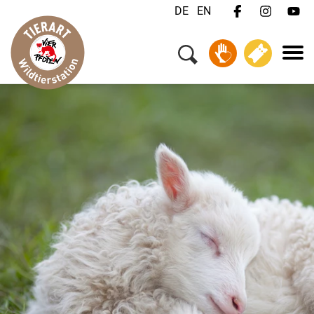
DE
EN
Menü
Ihr Besuch
Tiere & Tierschutz
Über uns
Jobs
FAQ
Kontakt
Wildtiernotfall?
Spenden
Tickets