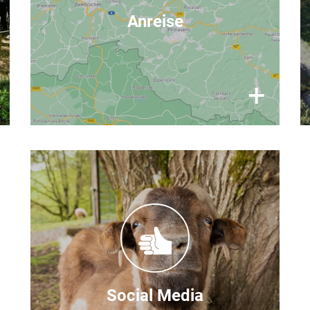
befindet sich in der Südwestpfalz,
Anreise
15 km von der Stadt Pirmasens
entfernt.
Alle Infos für Ihre Anreise finden Sie
×
+
.
hier
Folgen Sie uns
Facebook
Auf unseren Seiten bei
finden Sie
Instagram
und
regelmäßig Neuigkeiten von
TIERART.
Social Media