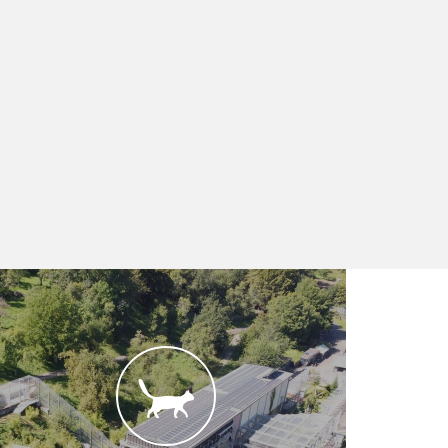
VIER PFOTEN und TIERART e.V.
Im Jahr 2000 kaufte der Verein
TIERART e.V. ein ehemaliges US-
Militärgelände, um dort exotische
und einheimische Wildtiere