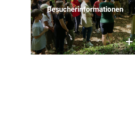
Wildtierstation im Rahmen einer
Besucherinformationen
Führung besichtigen (vorherige
Buchung eines Tickets
erforderlich!).
×
+
hier.
Informationen finden Sie