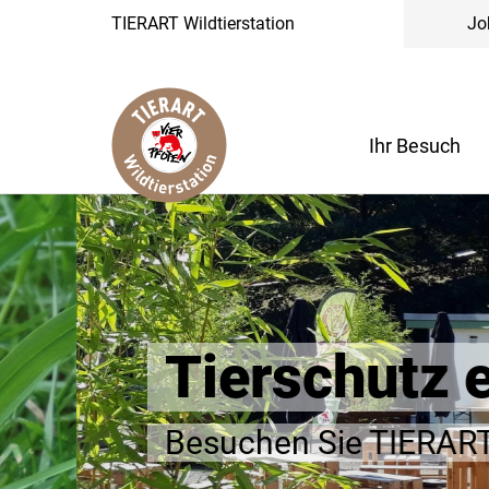
TIERART Wildtierstation
Jo
Ihr Besuch
Tierschutz erl
Besuchen Sie TIERART im 