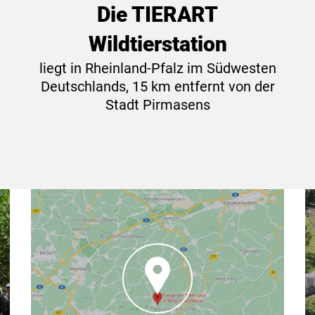
Die TIERART
Wildtierstation
liegt in Rheinland-Pfalz im Südwesten
Deutschlands, 15 km entfernt von der
Stadt
Pirmasens
Wo Sie uns finden
TIERART gGmbH,
66506 Maßweiler
Tierartstraße 1,
Die TIERART Wildtierstation