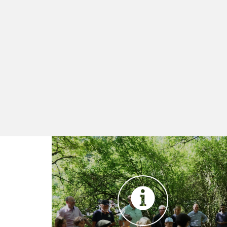
Besuchen Sie TIERART
Tiger, Waschbär & Co. freuen sich
auf Ihren Besuch!
Jeden Samstag, Sonntag und an
Feiertagen können Sie die TIERART