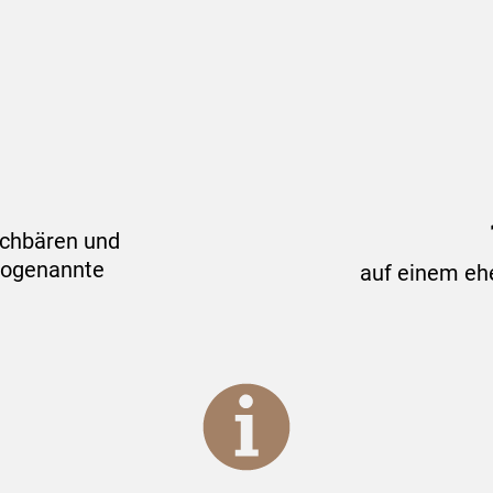
schbären und
 sogenannte
auf einem eh