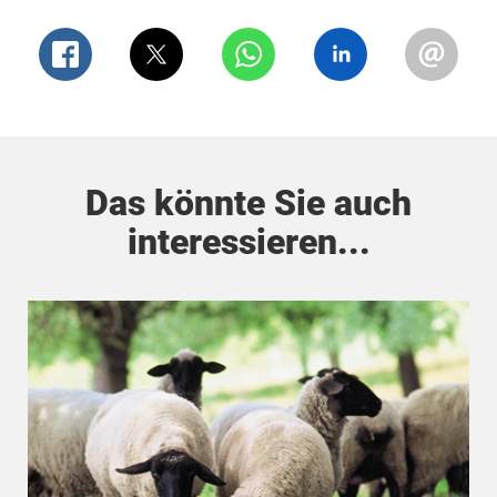
vielseitige und nachhaltige Alternative zu
Tierleder.
Kork
ist eine weitere nachhaltigere Alternative,
die nicht nur toll aussieht sondern auch die Erde
schont. Es ist keine Überraschung, dass eine
wachsende Anzahl an Marken Kork für ihre
Designs verwenden und immer mehr davon in
den Regalen unserer Geschäfte landet.
Das könnte Sie auch
interessieren...
Das ist erst der Anfang einer stetig wachsenden
Liste! Es kommen immer mehr Leder
Alternativen auf den Markt. Halten Sie Ausschau
nach Leder aus Kokosnüssen, Kaktus und
Teakblättern, um nur einige zu nennen.