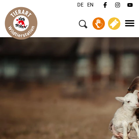
DE
EN
Menü
Ihr Besuch
Tiere & Tierschutz
Über uns
Jobs
FAQ
Kontakt
Wildtiernotfall?
Spenden
Tickets