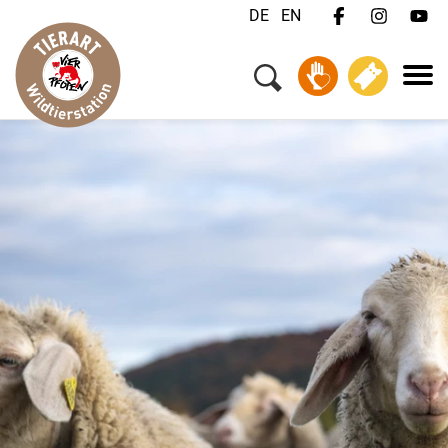
DE
EN
Menü
Ihr Besuch
Tiere & Tierschutz
Über uns
Jobs
FAQ
Kontakt
Wildtiernotfall?
Spenden
Tickets