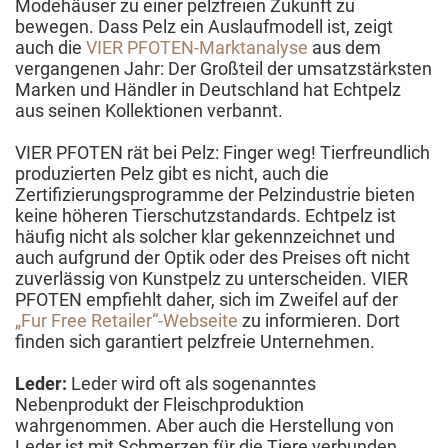
Modehäuser zu einer pelzfreien Zukunft zu
bewegen. Dass Pelz ein Auslaufmodell ist, zeigt
auch die
VIER PFOTEN-Marktanalyse
aus dem
vergangenen Jahr: Der Großteil der umsatzstärksten
Marken und Händler in Deutschland hat Echtpelz
aus seinen Kollektionen verbannt.
VIER PFOTEN rät bei Pelz: Finger weg! Tierfreundlich
produzierten Pelz gibt es nicht, auch die
Zertifizierungsprogramme der Pelzindustrie bieten
keine höheren Tierschutzstandards. Echtpelz ist
häufig nicht als solcher klar gekennzeichnet und
auch aufgrund der Optik oder des Preises oft nicht
zuverlässig von Kunstpelz zu unterscheiden. VIER
PFOTEN empfiehlt daher, sich im Zweifel auf der
„Fur Free Retailer“-Webseite
zu informieren. Dort
finden sich garantiert pelzfreie Unternehmen.
Leder:
Leder wird oft als sogenanntes
Nebenprodukt der Fleischproduktion
wahrgenommen. Aber auch die Herstellung von
Leder ist mit Schmerzen für die Tiere verbunden.