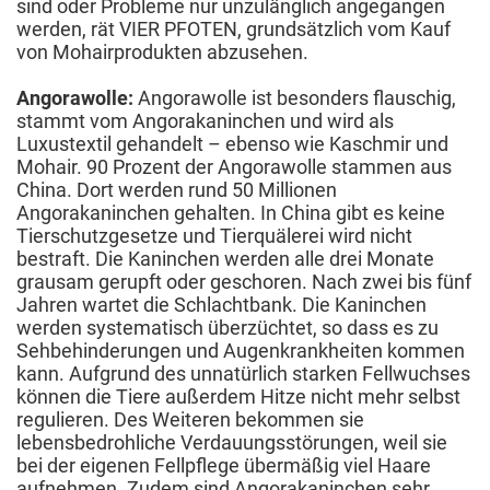
sind oder Probleme nur unzulänglich angegangen
werden, rät VIER PFOTEN, grundsätzlich vom Kauf
von Mohairprodukten abzusehen.
Angorawolle:
Angorawolle ist besonders flauschig,
stammt vom Angorakaninchen und wird als
Luxustextil gehandelt – ebenso wie Kaschmir und
Mohair. 90 Prozent der Angorawolle stammen aus
China. Dort werden rund 50 Millionen
Angorakaninchen gehalten. In China gibt es keine
Tierschutzgesetze und Tierquälerei wird nicht
bestraft. Die Kaninchen werden alle drei Monate
grausam gerupft oder geschoren. Nach zwei bis fünf
Jahren wartet die Schlachtbank. Die Kaninchen
werden systematisch überzüchtet, so dass es zu
Sehbehinderungen und Augenkrankheiten kommen
kann. Aufgrund des unnatürlich starken Fellwuchses
können die Tiere außerdem Hitze nicht mehr selbst
regulieren. Des Weiteren bekommen sie
lebensbedrohliche Verdauungsstörungen, weil sie
bei der eigenen Fellpflege übermäßig viel Haare
aufnehmen. Zudem sind Angorakaninchen sehr