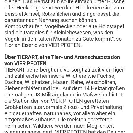
dienen. Das Herbstlaub sollte einfach unter Büsche
oder Hecken gekehrt werden. Hier freuen sich zum
Beispiel Amsel, Rotkehlchen und Singdrossel, die
darunter nach Nahrung suchen können.
Komposthaufen, Vogelhecken oder alte Holzstapel
sind ein Paradies für Kleinlebewesen, was den
Vögeln in den kalten Monaten zu Gute kommt“, so
Florian Eiserlo von VIER PFOTEN.
Über TIERART, eine Tier- und Artenschutzstation
von VIER PFOTEN
TIERART beherbergt und versorgt zurzeit vier Tiger
und zahlreiche heimische Wildtiere wie Füchse,
Dachse, Wildkatzen, Hasen, Rehe, Waschbären,
Siebenschläfer und Igel. Auf dem 14 Hektar großen
ehemaligen US-Militärgelände in Maßweiler bietet
die Station den von VIER PFOTEN geretteten
Großkatzen aus vormals Zirkus- und Privathaltung
ein dauerhaftes, naturnahes, vor allem aber ein
artgemäßes Zuhause. Die meisten geretteten
heimischen Wildtiere werden nach Möglichkeit
wieder ausgewildert. VIER PFOTEN hat den Bau der