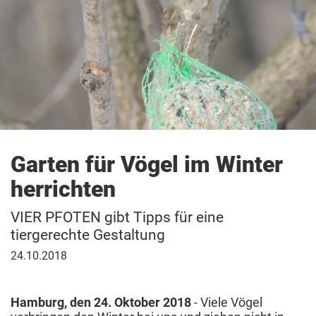
Garten für Vögel im Winter
herrichten
VIER PFOTEN gibt Tipps für eine
tiergerechte Gestaltung
24.
24.10.2018
Oktober
2018
Hamburg, den 24. Oktober 2018
- Viele Vögel