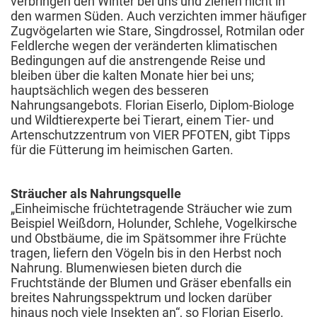
verbringen den Winter bei uns und ziehen nicht in
den warmen Süden. Auch verzichten immer häufiger
Zugvögelarten wie Stare, Singdrossel, Rotmilan oder
Feldlerche wegen der veränderten klimatischen
Bedingungen auf die anstrengende Reise und
bleiben über die kalten Monate hier bei uns;
hauptsächlich wegen des besseren
Nahrungsangebots. Florian Eiserlo, Diplom-Biologe
und Wildtierexperte bei Tierart, einem Tier- und
Artenschutzzentrum von VIER PFOTEN, gibt Tipps
für die Fütterung im heimischen Garten.
Sträucher als Nahrungsquelle
„Einheimische früchtetragende Sträucher wie zum
Beispiel Weißdorn, Holunder, Schlehe, Vogelkirsche
und Obstbäume, die im Spätsommer ihre Früchte
tragen, liefern den Vögeln bis in den Herbst noch
Nahrung. Blumenwiesen bieten durch die
Fruchtstände der Blumen und Gräser ebenfalls ein
breites Nahrungsspektrum und locken darüber
hinaus noch viele Insekten an“, so Florian Eiserlo.