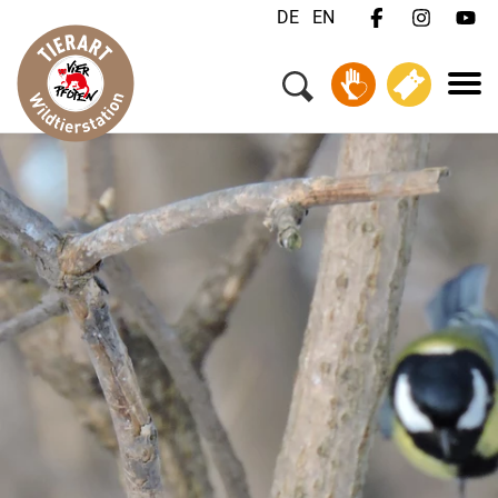
DE
EN
Menü
Ihr Besuch
Tiere & Tierschutz
Über uns
Jobs
FAQ
Kontakt
Wildtiernotfall?
Spenden
Tickets