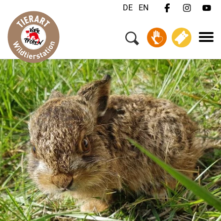
DE
EN
Menü
Ihr Besuch
Tiere & Tierschutz
Über uns
Jobs
FAQ
Kontakt
Wildtiernotfall?
Spenden
Tickets