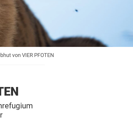
 Obhut von VIER PFOTEN
OTEN
nrefugium
r