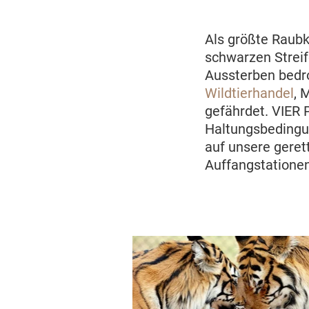
Als größte Raubk
schwarzen Strei
Aussterben bedro
Wildtierhandel
, 
gefährdet. VIER 
Haltungsbedingun
auf unsere geret
Auffangstatione