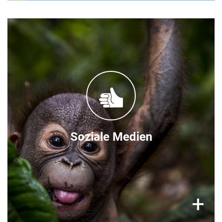
Folgen Sie uns!
Aktuelle Informationen über die ORANG-UTAN
WALDSCHULE finden Sie regelmäßig auf
unseren VIER PFOTEN Social Media Kanälen:
Facebook
Instagram
YouTube
Soziale Medien
×
+