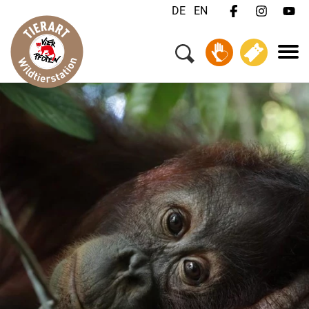
DE
EN
Menü
Ihr Besuch
Tiere & Tierschutz
Über uns
Jobs
FAQ
Kontakt
Wildtiernotfall?
Spenden
Tickets