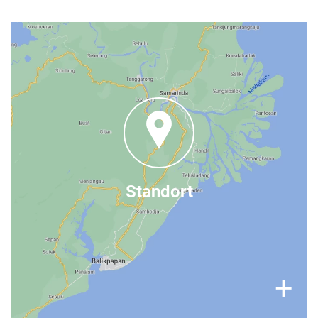
Wo Sie uns finden
Die ORANG-UTAN WALDSCHULE ist ein großes
Waldgebiet zwischen den Städten Balikpapan
und Samarinda, in Ost-Kalimantan. Es ist nicht
für die Öffentlichkeit zugänglich.
Standort
×
+