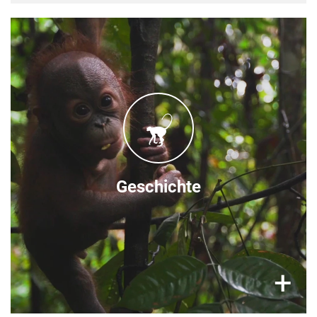
Im Jahr 2018
wurde die 100 Hektar große Waldschule mit
einer Feier offiziell eröffnet. Das Projekt wird
von VIER PFOTEN finanziert und von seinem
indonesischen Partner Jejak Pulang (bedeutet
"der Weg nach Hause") zusammen mit dem
indonesischen Forstministerium umgesetzt.
Geschichte
×
+